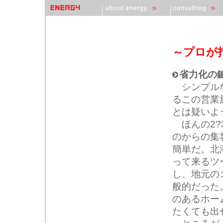
会社案内
菊地英樹プロフィール
コンサルタント紹介
著作権・免責事項
業務内容
コンサルティング 
コンサルティング 
コンサルティング 
コンサルティング
～プロが打
省力化の
シンプルな
るこの営業
とは疑いよ
ほんの2?
のからの集
簡単だ。北
って来るツ
し、地元の
般的だった
のあるホー
たくても出